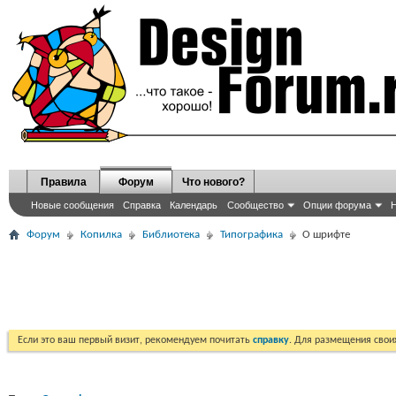
Правила
Форум
Что нового?
Новые сообщения
Справка
Календарь
Сообщество
Опции форума
Н
Форум
Копилка
Библиотека
Типографика
О шрифте
Если это ваш первый визит, рекомендуем почитать
справку
. Для размещения сво