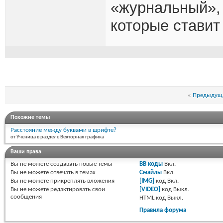
«журнальный», 
которые ставит
«
Предыдуща
Похожие темы
Расстояние между буквами в шрифте?
от Ученица в разделе Векторная графика
Ваши права
Вы
не можете
создавать новые темы
BB коды
Вкл.
Вы
не можете
отвечать в темах
Смайлы
Вкл.
Вы
не можете
прикреплять вложения
[IMG]
код
Вкл.
Вы
не можете
редактировать свои
[VIDEO]
код
Выкл.
сообщения
HTML код
Выкл.
Правила форума