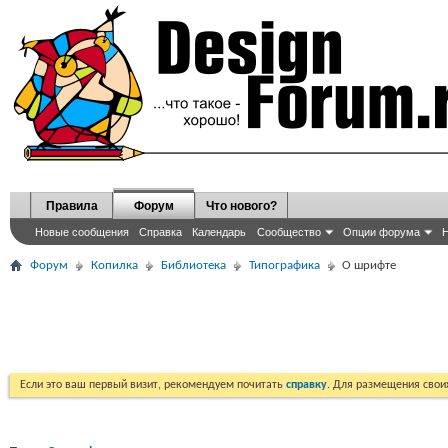
Правила
Форум
Что нового?
Новые сообщения
Справка
Календарь
Сообщество
Опции форума
Н
Форум
Копилка
Библиотека
Типографика
О шрифте
Если это ваш первый визит, рекомендуем почитать
справку
. Для размещения сво