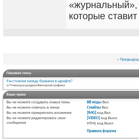
«журнальный», 
которые ставит
«
Предыдуща
Похожие темы
Расстояние между буквами в шрифте?
от Ученица в разделе Векторная графика
Ваши права
Вы
не можете
создавать новые темы
BB коды
Вкл.
Вы
не можете
отвечать в темах
Смайлы
Вкл.
Вы
не можете
прикреплять вложения
[IMG]
код
Вкл.
Вы
не можете
редактировать свои
[VIDEO]
код
Выкл.
сообщения
HTML код
Выкл.
Правила форума