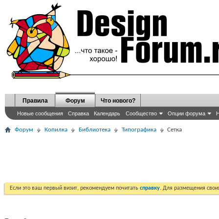
Правила
Форум
Что нового?
Новые сообщения
Справка
Календарь
Сообщество
Опции форума
Н
Форум
Копилка
Библиотека
Типографика
Сетка
Если это ваш первый визит, рекомендуем почитать
справку
. Для размещения сво