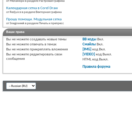
от Меламори в разделе Растровая графика
Календарная сетка в Corel Draw
от Redjuice в разделе Векторная графика
Прошу помощи. Модульная сетка
от Snegoweek в разделе Печать и препресс
Ваши права
Вы
не можете
создавать новые темы
BB коды
Вкл.
Вы
не можете
отвечать в темах
Смайлы
Вкл.
Вы
не можете
прикреплять вложения
[IMG]
код
Вкл.
Вы
не можете
редактировать свои
[VIDEO]
код
Выкл.
сообщения
HTML код
Выкл.
Правила форума