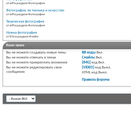
от eiff в разделе Фотография
Фотография, ее техника и искусство
от eiff в разделе Фотография
Творческая фотография
от eiff в разделе Фотография
Нужна фотография
от fr0z в разделе Флейм
Ваши права
Вы
не можете
создавать новые темы
BB коды
Вкл.
Вы
не можете
отвечать в темах
Смайлы
Вкл.
Вы
не можете
прикреплять вложения
[IMG]
код
Вкл.
Вы
не можете
редактировать свои
[VIDEO]
код
Выкл.
сообщения
HTML код
Выкл.
Правила форума