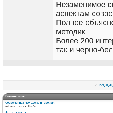
Незаменимое с
аспектам совр
Полное объясне
методик.
Более 200 инте
так и черно-бе
«
Предыдуща
Похожие темы
Современная молодёжь и героизм.
от Птица в разделе Флейм
Фотография как