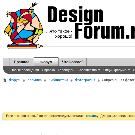
Правила
Форум
Что нового?
Новые сообщения
Справка
Календарь
Сообщество
Опции форума
Н
Форум
Копилка
Библиотека
Фотография
Современная фото
Если это ваш первый визит, рекомендуем почитать
справку
. Для размещения сво