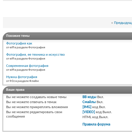
«
Предыдуща
Похожие темы
Фотография как
от eiff в разделе Фотография
Фотография, ее техника и искусство
от eiff в разделе Фотография
Современная фотография
от eiff в разделе Фотография
Нужна фотография
от fr0z в разделе Флейм
Ваши права
Вы
не можете
создавать новые темы
BB коды
Вкл.
Вы
не можете
отвечать в темах
Смайлы
Вкл.
Вы
не можете
прикреплять вложения
[IMG]
код
Вкл.
Вы
не можете
редактировать свои
[VIDEO]
код
Выкл.
сообщения
HTML код
Выкл.
Правила форума