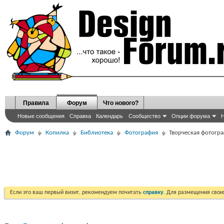
Правила
Форум
Что нового?
Новые сообщения
Справка
Календарь
Сообщество
Опции форума
Н
Форум
Копилка
Библиотека
Фотография
Творческая фотогр
Если это ваш первый визит, рекомендуем почитать
справку
. Для размещения сво