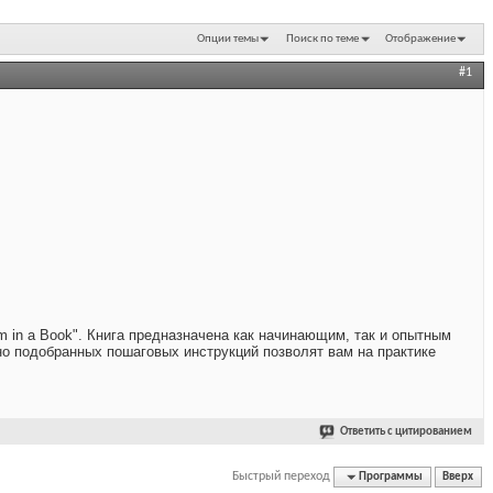
Опции темы
Поиск по теме
Отображение
#1
m in a Book". Книга предназначена как начинающим, так и опытным
но подобранных пошаговых инструкций позволят вам на практике
Ответить с цитированием
Быстрый переход
Программы
Вверх