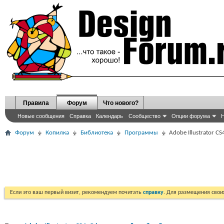
Правила
Форум
Что нового?
Новые сообщения
Справка
Календарь
Сообщество
Опции форума
Н
Форум
Копилка
Библиотека
Программы
Adobe Illustrator 
Если это ваш первый визит, рекомендуем почитать
справку
. Для размещения сво