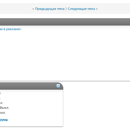
«
Предыдущая тема
|
Следующая тема
»
и в рекламе»
.
.
л.
Выкл.
ыкл.
рума