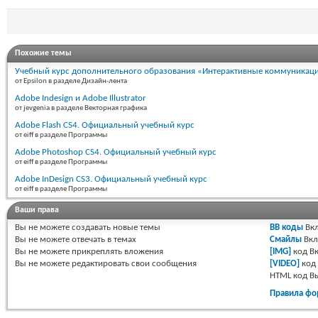
Похожие темы
Учебный курс дополнительного образования «Интерактивные коммуникаци
от Epsilon в разделе Дизайн-лента
Adobe Indesign и Adobe Illustrator
от jevgenia в разделе Векторная графика
Adobe Flash CS4. Официальный учебный курс
от eiff в разделе Программы
Adobe Photoshop CS4. Официальный учебный курс
от eiff в разделе Программы
Adobe InDesign CS3. Официальный учебный курс
от eiff в разделе Программы
Ваши права
Вы
не можете
создавать новые темы
BB коды
Вкл
Вы
не можете
отвечать в темах
Смайлы
Вкл
Вы
не можете
прикреплять вложения
[IMG]
код
Вк
Вы
не можете
редактировать свои сообщения
[VIDEO]
код
HTML код
В
Правила фо