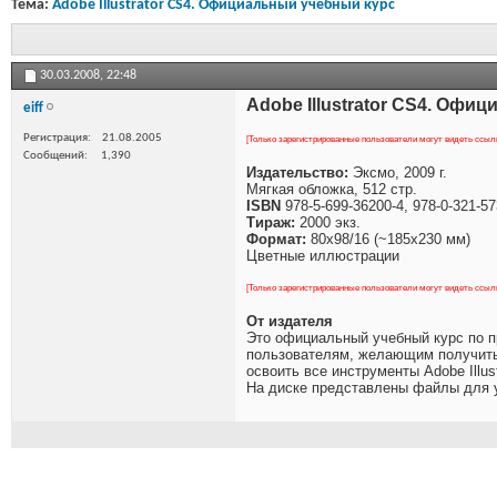
Тема:
Adobe Illustrator CS4. Официальный учебный курс
30.03.2008,
22:48
Adobe Illustrator CS4. Офи
eiff
Регистрация
21.08.2005
[Только зарегистрированные пользователи могут видеть ссыл
Сообщений
1,390
Издательство:
Эксмо, 2009 г.
Мягкая обложка, 512 стр.
ISBN
978-5-699-36200-4, 978-0-321-57
Тираж:
2000 экз.
Формат:
80x98/16 (~185x230 мм)
Цветные иллюстрации
[Только зарегистрированные пользователи могут видеть ссыл
От издателя
Это официальный учебный курс по пр
пользователям, желающим получить о
освоить все инструменты Adobe Illust
На диске представлены файлы для 