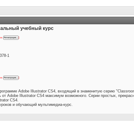
циальный учебный курс
ки.
]
378-1
ки.
]
ограмме Adobe Illustrator CS4, входящий в знаменитую серию "Classroo
т Adobe Illustrator CS4 максимум возможного. Серии простых, прекрас
rator CS4.
уроков и обучающий мультимедиа-курс.