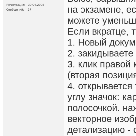
Регистрация
30.04.2008
на экзамене, е
Сообщений
29
можете уменьш
Если вкратце, т
1. Новый докум
2. закидываете 
3. клик правой 
(вторая позици
4. открывается
углу значок: к
полосочкой. на
векторное изоб
детализацию - 