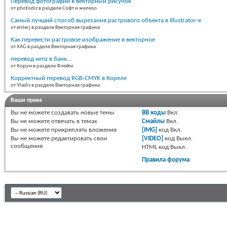
Перевод фотографии в векторный рисунок
от photodiz в разделе Софт и железо
Cамый лучший способ вырезания растрового объекта в Illustrator-е
от enterj в разделе Векторная графика
Как перевести растровое изображение в векторное
от XAG в разделе Векторная графика
перевод wmz в банк...
от Корум в разделе Флейм
Корректный перевод RGB-CMYK в Кореле
от Vladis в разделе Векторная графика
Ваши права
Вы
не можете
создавать новые темы
BB коды
Вкл.
Вы
не можете
отвечать в темах
Смайлы
Вкл.
Вы
не можете
прикреплять вложения
[IMG]
код
Вкл.
Вы
не можете
редактировать свои
[VIDEO]
код
Выкл.
сообщения
HTML код
Выкл.
Правила форума