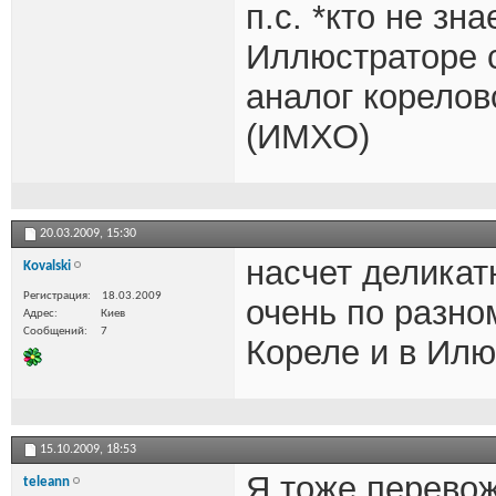
п.с. *кто не зн
Иллюстраторе с
аналог корелов
(ИМХО)
20.03.2009,
15:30
насчет деликат
Kovalski
Регистрация
18.03.2009
очень по разном
Адрес
Киев
Сообщений
7
Кореле и в Илю
15.10.2009,
18:53
Я тоже перевож
teleann