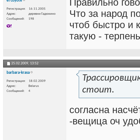
Правильно гово
el coyote
Регистрация
16.11.2005
Что за народ п
Адрес
деревни Гадюкино
Сообщений
198
чтоб быстро и 
такую - терпень
25.02.2009,
13:52
barbara-krasa
Трассировщик
Регистрация
18.02.2009
Адрес
Belarus
стоит.
Сообщений
4
согласна насчё
-вещица оч удо