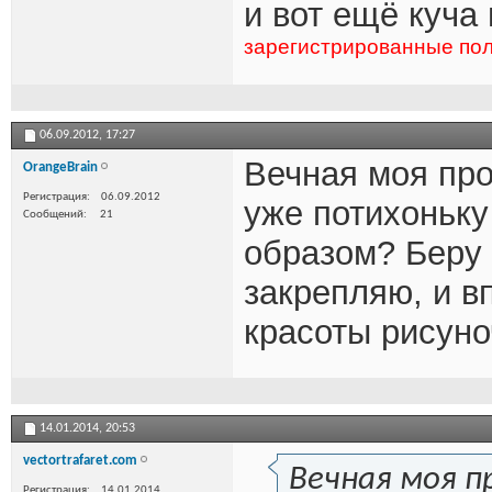
и вот ещё куча
зарегистрированные пол
06.09.2012,
17:27
Вечная моя проб
OrangeBrain
Регистрация
06.09.2012
уже потихоньку
Сообщений
21
образом? Беру
закрепляю, и в
красоты рисуноч
14.01.2014,
20:53
vectortrafaret.com
Вечная моя пр
Регистрация
14.01.2014