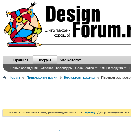
Правила
Форум
Что нового?
Новые сообщения
Справка
Календарь
Сообщество
Опции форума
Н
Форум
Прикладные науки
Векторная графика
Перевод растрово
Если это ваш первый визит, рекомендуем почитать
справку
. Для размещения сво