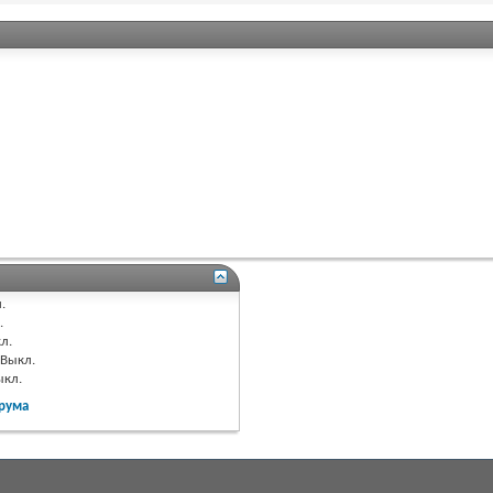
.
.
л.
Выкл.
ыкл.
рума