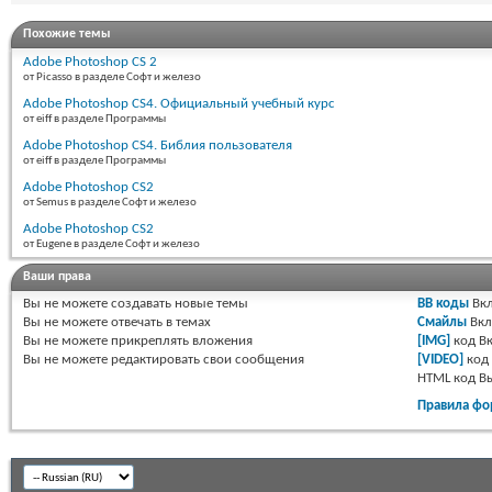
Похожие темы
Adobe Photoshop CS 2
от Picasso в разделе Софт и железо
Adobe Photoshop CS4. Официальный учебный курс
от eiff в разделе Программы
Adobe Photoshop CS4. Библия пользователя
от eiff в разделе Программы
Adobe Photoshop CS2
от Semus в разделе Софт и железо
Adobe Photoshop CS2
от Eugene в разделе Софт и железо
Ваши права
Вы
не можете
создавать новые темы
BB коды
Вкл
Вы
не можете
отвечать в темах
Смайлы
Вкл
Вы
не можете
прикреплять вложения
[IMG]
код
Вк
Вы
не можете
редактировать свои сообщения
[VIDEO]
код
HTML код
В
Правила фо