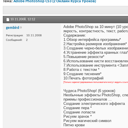
Тема:
Adobe PhotoShop CS3 (2 Онлайн Курса Уроков)
10.11.2008,
12:12
Adobe PhotoShop за 10 минут (10 ур
gembird
якрость, контрастность, текст, работа
Содержание:
Регистрация
10.11.2008
1.Обзор интерфейса программы*
Сообщений
2
2.Настройка размеров изображения*
3.Создание черно-белых изображени
4.Устранение эффекта кранных глаз
5.Повышение резкости*
6.Использование кисти восстановле
7.Использование инструмента <Запл
8.Работа с текстом *
9.Создание тиснения*
10.Печать фотографий
[Только зарегистрированные пользователи могут видеть ссыл
Чудеса PhotoShop! (6 уроков)
Необычные эффекты PhotoShop, сп
приемы профессионалов ...
Создание электрического эффекта
Создание пера *
Создание лопасти
Рисуем зрачок *
Рисуем магический символ
Пятно крови