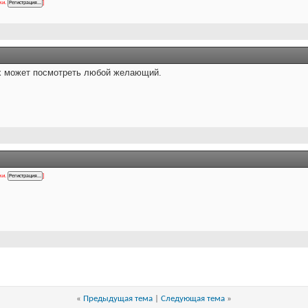
ки.
]
их может посмотреть любой желающий.
ки.
]
«
Предыдущая тема
|
Следующая тема
»