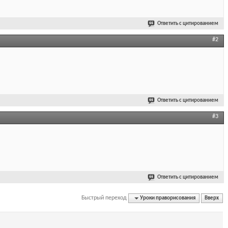
Ответить с цитированием
#2
Ответить с цитированием
#3
Ответить с цитированием
Быстрый переход
Уроки праворисования
Вверх