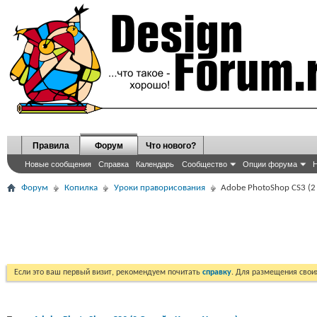
Правила
Форум
Что нового?
Новые сообщения
Справка
Календарь
Сообщество
Опции форума
Н
Форум
Копилка
Уроки праворисования
Adobe PhotoShop CS3 (2
Если это ваш первый визит, рекомендуем почитать
справку
. Для размещения сво