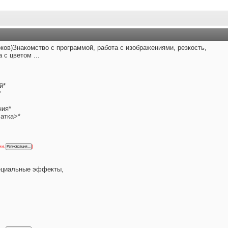
оков)Знакомство с программой, работа с изображениями, резкость,
 с цветом ...
й*
*
ния*
атка>*
ки.
]
ециальные эффекты,