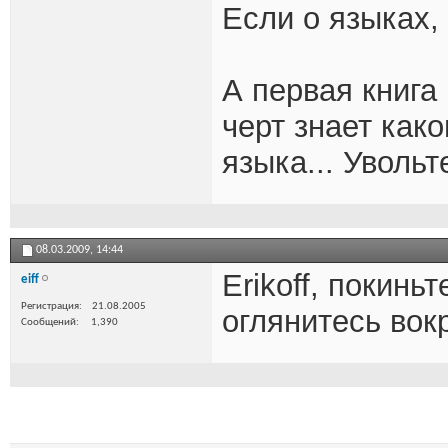
Если о языках, 
А первая книга
черт знает как
языка... Увольт
08.03.2009,
14:44
Erikoff, покинь
eiff
Регистрация
21.08.2005
оглянитесь вокр
Сообщений
1,390