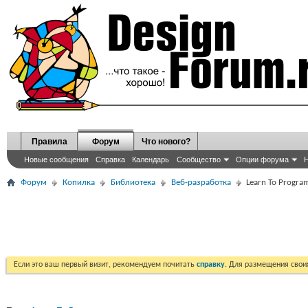
Правила
Форум
Что нового?
Новые сообщения
Справка
Календарь
Сообщество
Опции форума
Н
Форум
Копилка
Библиотека
Веб-разработка
Learn To Progra
Если это ваш первый визит, рекомендуем почитать
справку
. Для размещения сво