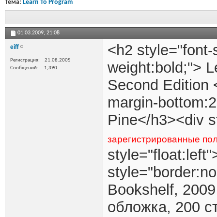
Тема:
Learn To Program
01.03.2009,
21:08
<h2 style="font-
eiff
Регистрация
21.08.2005
weight:bold;"> 
Сообщений
1,390
Second Edition <
margin-bottom:2
Pine</h3><div st
зарегистрированные пол
style="float:left"
style="border:n
Bookshelf, 2009 
обложка, 200 ст