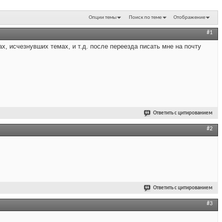
Опции темы
Поиск по теме
Отображение
#1
, исчезнувших темах, и т.д. после переезда писать мне на почту
Ответить с цитированием
#2
Ответить с цитированием
#3