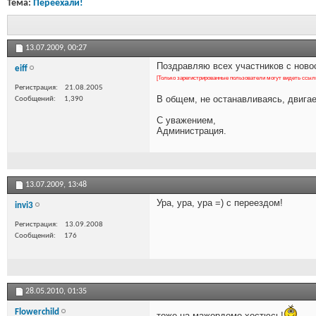
Тема:
Переехали!
13.07.2009,
00:27
Поздравляю всех участников с новос
eiff
[Только зарегистрированные пользователи могут видеть ссыл
Регистрация
21.08.2005
В общем, не останавливаясь, двига
Сообщений
1,390
С уважением,
Администрация.
13.07.2009,
13:48
Ура, ура, ура =) с переездом!
invi3
Регистрация
13.09.2008
Сообщений
176
28.05.2010,
01:35
Flowerchild
тоже на мажордомо хостюсь!