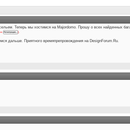
ельем. Теперь мы хостимся на Majordomo. Прошу о всех найденных багах
.
ки.
]
емся дальше. Приятного времяпрепровождения на DesignForum.Ru.