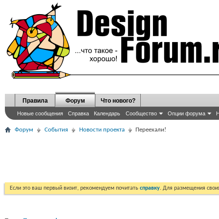
Правила
Форум
Что нового?
Новые сообщения
Справка
Календарь
Сообщество
Опции форума
Н
Форум
События
Новости проекта
Переехали!
Если это ваш первый визит, рекомендуем почитать
справку
. Для размещения сво