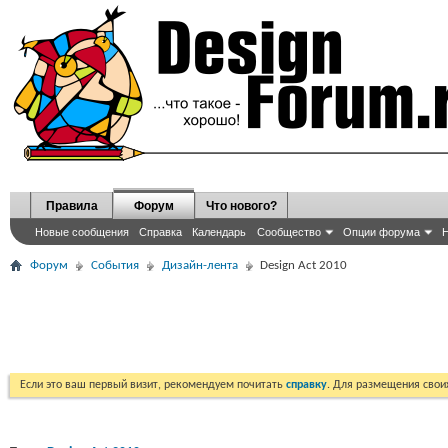
Правила
Форум
Что нового?
Новые сообщения
Справка
Календарь
Сообщество
Опции форума
Н
Форум
События
Дизайн-лента
Design Act 2010
Если это ваш первый визит, рекомендуем почитать
справку
. Для размещения сво