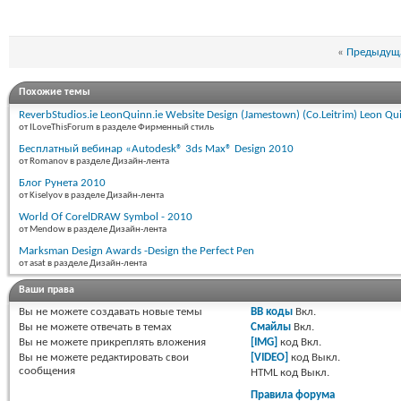
«
Предыдуща
Похожие темы
ReverbStudios.ie LeonQuinn.ie Website Design (Jamestown) (Co.Leitrim) Leon Qu
от ILoveThisForum в разделе Фирменный стиль
Бесплатный вебинар «Autodesk® 3ds Max® Design 2010
от Romanov в разделе Дизайн-лента
Блог Рунета 2010
от Kiselyov в разделе Дизайн-лента
World Of CorelDRAW Symbol - 2010
от Mendow в разделе Дизайн-лента
Marksman Design Awards -Design the Perfect Pen
от asat в разделе Дизайн-лента
Ваши права
Вы
не можете
создавать новые темы
BB коды
Вкл.
Вы
не можете
отвечать в темах
Смайлы
Вкл.
Вы
не можете
прикреплять вложения
[IMG]
код
Вкл.
Вы
не можете
редактировать свои
[VIDEO]
код
Выкл.
сообщения
HTML код
Выкл.
Правила форума