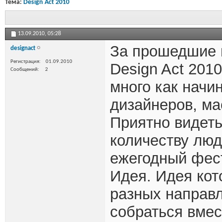
Тема:
Design Act 2010
13.09.2010,
05:28
За прошедшие 
designact
Регистрация
01.09.2010
Design Act 201
Сообщений
2
много как начи
дизайнеров, ма
Приятно видеть
количеству люде
ежегодный фест
Идея. Идея кот
разных направл
собраться вмес