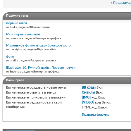
«
Предыдуща
Похожие темы
первые шаги
от Kud в разделе 3D-технологии
Мои первые визитки
от bon-bon в разделе Векторная графика
Маленькое фото-мышка- Большое фото
от melkiykot в разделе Вёрстка сайта
фото
от draft в разделе Растровая графика
Illustrator 10. Ручной трэйс. Первые потуги
от Eugene в разделе Векторная графика
Ваши права
Вы
не можете
создавать новые темы
BB коды
Вкл.
Вы
не можете
отвечать в темах
Смайлы
Вкл.
Вы
не можете
прикреплять вложения
[IMG]
код
Вкл.
Вы
не можете
редактировать свои
[VIDEO]
код
Выкл.
сообщения
HTML код
Выкл.
Правила форума