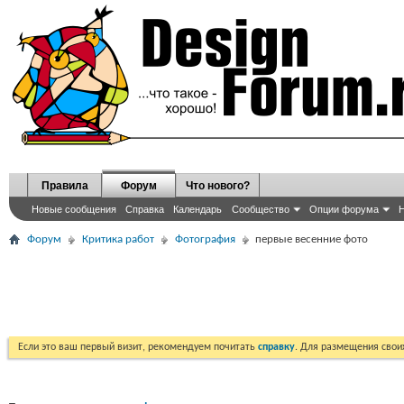
Правила
Форум
Что нового?
Новые сообщения
Справка
Календарь
Сообщество
Опции форума
Н
Форум
Критика работ
Фотография
первые весенние фото
Если это ваш первый визит, рекомендуем почитать
справку
. Для размещения сво