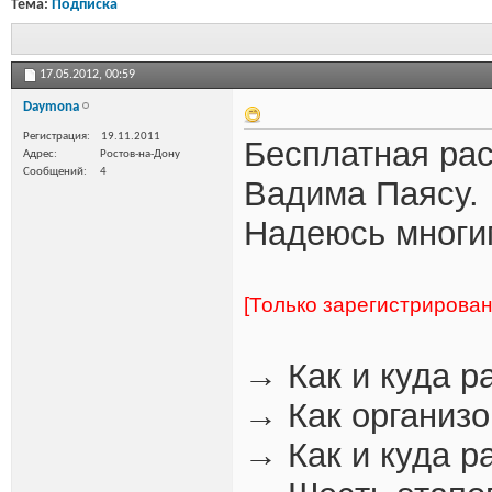
Тема:
Подписка
17.05.2012,
00:59
Daymona
Регистрация
19.11.2011
Бесплатная рас
Адрес
Ростов-на-Дону
Сообщений
4
Вадима Паясу.
Надеюсь многи
[Только зарегистрирова
→ Как и куда р
→ Как организ
→ Как и куда р