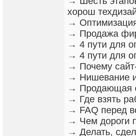
→ Шесть этапо
хорош техдиза
→ Оптимизация
→ Продажа фир
→ 4 пути для о
→ 4 пути для о
→ Почему сайт
→ Нишевание и
→ Продающая с
→ Где взять ра
→ FAQ перед 
→ Чем дороги 
→ Делать, сдел