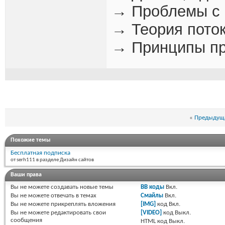
→ Проблемы с 
→ Теория пото
→ Принципы пр
«
Предыдуща
Похожие темы
Бесплатная подписка
от serh111 в разделе Дизайн сайтов
Ваши права
Вы
не можете
создавать новые темы
BB коды
Вкл.
Вы
не можете
отвечать в темах
Смайлы
Вкл.
Вы
не можете
прикреплять вложения
[IMG]
код
Вкл.
Вы
не можете
редактировать свои
[VIDEO]
код
Выкл.
сообщения
HTML код
Выкл.