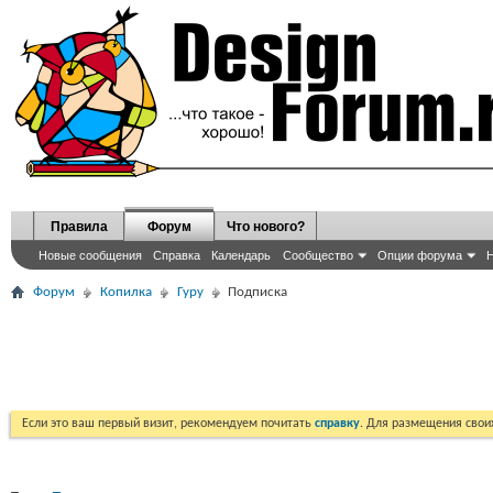
Правила
Форум
Что нового?
Новые сообщения
Справка
Календарь
Сообщество
Опции форума
Н
Форум
Копилка
Гуру
Подписка
Если это ваш первый визит, рекомендуем почитать
справку
. Для размещения сво