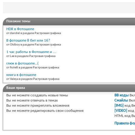
Похожие темы
HDR в Фотошопе
от danstel в разделе Растровая графика
В фотошопе 8 бит или 16?
от Oldboy в разделе Растровая графика
1 час работы в Фотошопе и ....
от Lae в разделе Растровая графика
глюк в фотошопе...(
от fiolett в разделе Растровая графика
книга в фотошопе
от Valeya в разделе Растровая графика
Ваши права
Вы
не можете
создавать новые темы
BB коды
Вкл
Вы
не можете
отвечать в темах
Смайлы
Вкл
Вы
не можете
прикреплять вложения
[IMG]
код
Вк
Вы
не можете
редактировать свои сообщения
[VIDEO]
код
HTML код
В
Правила фо