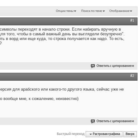
Опции темы
Поиск по теме
Отображение
#1
 символы переходят в начало строки. Если набирать вручную в
 для того, чтобы в самый важный день вы выглядели безупречно".
 в ворд или еще куда, то строка получается как надо. То есть,
?
Ответить с цитированием
#2
рсия для арабского или какого-то другого языка, сейчас уже не
то вообще мне, к сожалению, неизвестно)
Ответить с цитированием
Быстрый переход
Растровая графика
Вверх