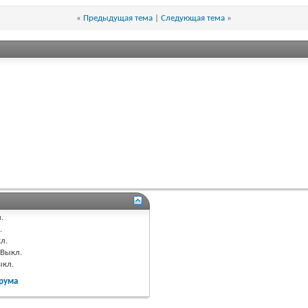
«
Предыдущая тема
|
Следующая тема
»
.
.
л.
Выкл.
ыкл.
рума