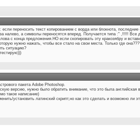
 если переносить текст копированием с ворда или блокнота, последние
ва налево, а символы переносятся вперед. Получается типа :" ,!!!!! Все
ова с конца предложения.НО если скопировать эту кракозябру и вставить
которую нужно нажать, чтобы все стало на свои места. Только где она???
ить ситуацию?
тестирую)))
стрового пакета Adobe Photoshop.
скую версию, нужно было обратить внимание, что это была английская ве
мо такое написание)
менить/установить латинский скрипт,но как это сделать и возможно ли э