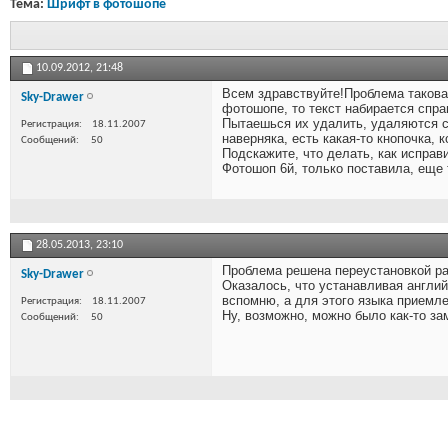
Тема:
Шрифт в фотошопе
10.09.2012,
21:48
Всем здравствуйте!Проблема такова:
Sky-Drawer
фотошопе, то текст набирается спра
Пытаешься их удалить, удаляются сл
Регистрация
18.11.2007
наверняка, есть какая-то кнопочка, 
Сообщений
50
Подскажите, что делать, как исправ
Фотошоп 6й, только поставила, еще 
28.05.2013,
23:10
Проблема решена переустановкой ра
Sky-Drawer
Оказалось, что устанавливая англий
вспомню, а для этого языка приемле
Регистрация
18.11.2007
Ну, возможно, можно было как-то за
Сообщений
50