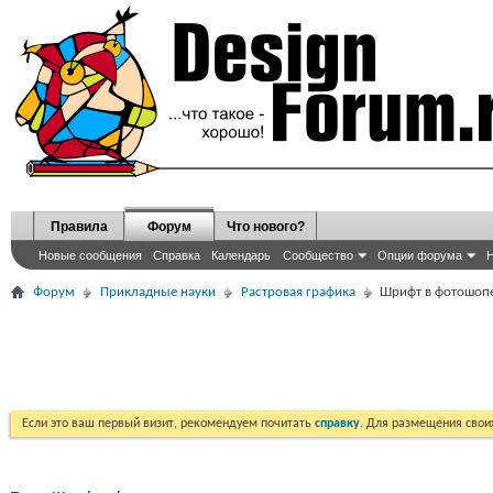
Правила
Форум
Что нового?
Новые сообщения
Справка
Календарь
Сообщество
Опции форума
Н
Форум
Прикладные науки
Растровая графика
Шрифт в фотошоп
Если это ваш первый визит, рекомендуем почитать
справку
. Для размещения сво