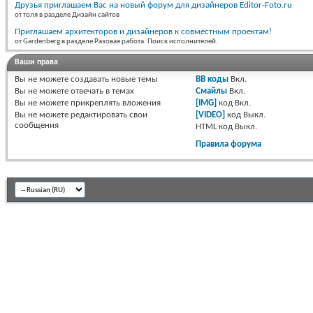
Друзья приглашаем Вас на новый форум для дизайнеров Editor-Foto.ru
от толя в разделе Дизайн сайтов
Приглашаем архитекторов и дизайнеров к совместным проектам!
от Gardenberg в разделе Разовая работа. Поиск исполнителей.
Ваши права
Вы
не можете
создавать новые темы
BB коды
Вкл.
Вы
не можете
отвечать в темах
Смайлы
Вкл.
Вы
не можете
прикреплять вложения
[IMG]
код
Вкл.
Вы
не можете
редактировать свои
[VIDEO]
код
Выкл.
сообщения
HTML код
Выкл.
Правила форума