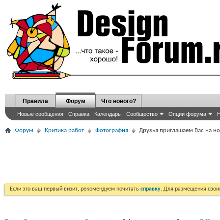
Правила
Форум
Что нового?
Новые сообщения
Справка
Календарь
Сообщество
Опции форума
Н
Форум
Критика работ
Фотография
Друзья приглашаем Вас на но
Если это ваш первый визит, рекомендуем почитать
справку
. Для размещения сво