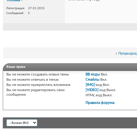
Ymosika
Регистрация
27.01.2015
Сообщений
3
«
Предыдуща
Ваши права
Вы
не можете
создавать новые темы
BB коды
Вкл.
Вы
не можете
отвечать в темах
Смайлы
Вкл.
Вы
не можете
прикреплять вложения
[IMG]
код
Вкл.
Вы
не можете
редактировать свои
[VIDEO]
код
Выкл.
сообщения
HTML код
Выкл.
Правила форума