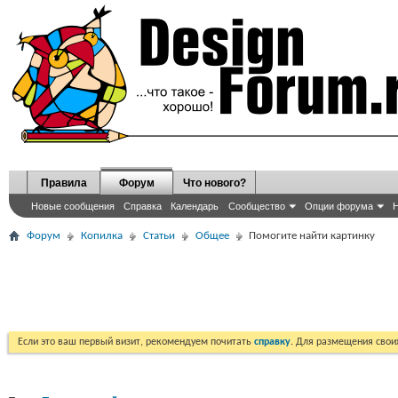
Правила
Форум
Что нового?
Новые сообщения
Справка
Календарь
Сообщество
Опции форума
Н
Форум
Копилка
Статьи
Общее
Помогите найти картинку
Если это ваш первый визит, рекомендуем почитать
справку
. Для размещения сво