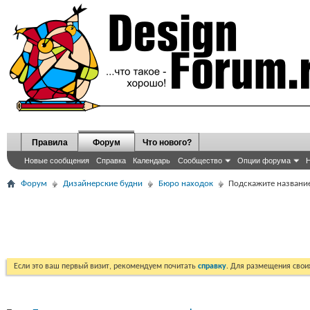
Правила
Форум
Что нового?
Новые сообщения
Справка
Календарь
Сообщество
Опции форума
Н
Форум
Дизайнерские будни
Бюро находок
Подскажите названи
Если это ваш первый визит, рекомендуем почитать
справку
. Для размещения сво