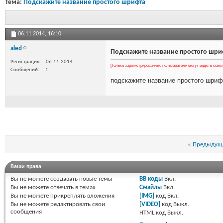
Тема:
Подскажите название простого шрифта
06.11.2014,
16:10
aled
Подскажите название простого шри
Регистрация
06.11.2014
[Только зарегистрированные пользователи могут видеть ссыл
Сообщений
1
подскажите название простого шрифт
«
Предыдуща
Ваши права
Вы
не можете
создавать новые темы
BB коды
Вкл.
Вы
не можете
отвечать в темах
Смайлы
Вкл.
Вы
не можете
прикреплять вложения
[IMG]
код
Вкл.
Вы
не можете
редактировать свои
[VIDEO]
код
Выкл.
сообщения
HTML код
Выкл.