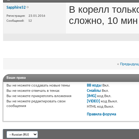
В корелл тольк
Sapphire52
Регистрация
23.01.2016
сложно, 10 мин
Сообщений
12
«
Предыдуща
Ваши права
Вы
не можете
создавать новые темы
BB коды
Вкл.
Вы
не можете
отвечать в темах
Смайлы
Вкл.
Вы
не можете
прикреплять вложения
[IMG]
код
Вкл.
Вы
не можете
редактировать свои
[VIDEO]
код
Выкл.
сообщения
HTML код
Выкл.
Правила форума