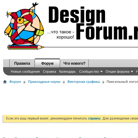
Правила
Форум
Что нового?
Новые сообщения
Справка
Календарь
Сообщество
Опции форума
Н
Форум
Прикладные науки
Векторная графика
Пиксельный логот
Если это ваш первый визит, рекомендуем почитать
справку
. Для размещения сво