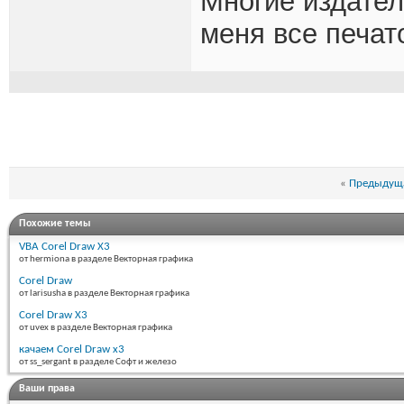
Многие издател
меня все печат
«
Предыдуща
Похожие темы
VBA Corel Draw X3
от hermiona в разделе Векторная графика
Corel Draw
от larisusha в разделе Векторная графика
Corel Draw X3
от uvex в разделе Векторная графика
качаем Corel Draw x3
от ss_sergant в разделе Софт и железо
Ваши права