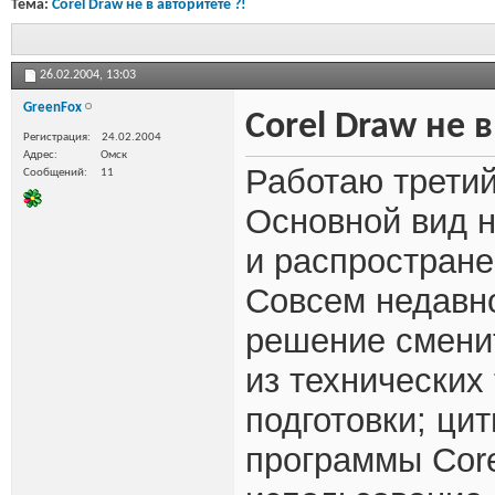
Тема:
Corel Draw не в авторитете ?!
26.02.2004,
13:03
GreenFox
Corel Draw не в
Регистрация
24.02.2004
Адрес
Омск
Работаю третий
Сообщений
11
Основной вид н
и распростране
Совсем недавн
решение смени
из технических
подготовки; ци
программы Core