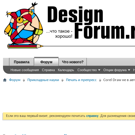
Правила
Форум
Что нового?
Новые сообщения
Справка
Календарь
Сообщество
Опции форума
Н
Форум
Прикладные науки
Печать и препресс
Corel Draw не в авт
Если это ваш первый визит, рекомендуем почитать
справку
. Для размещения сво