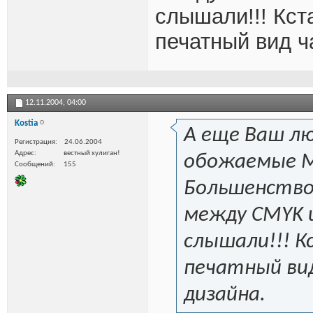
слышали!!! Кст
печатный вид ч
12.11.2004,
04:00
Kostia
А еще Ваш л
Регистрация
24.06.2004
Адрес
вестный хулиган!
обожаемые MA
Сообщений
155
Большенство
между CMYK и
слышали!!! 
печатный ви
дизайна.