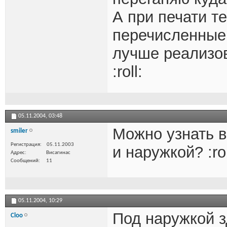
А при печати т
перечисленные
лучше реализо
:roll:
05.11.2004,
03:48
Можно узнать 
smiler
Регистрация
05.11.2003
и наружкой? :rol
Адрес
Висагинас
Сообщений
11
05.11.2004,
10:29
Под наружкой з
Cloo