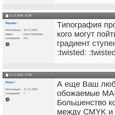
11.11.2004,
15:36
Типография про
Муська
Регистрация
10.11.2004
кого могут пой
Адрес
Санкт-Петербург
Сообщений
156
градиент ступен
:twisted: :twiste
11.11.2004,
17:26
А еще Ваш люб
Юльч
Регистрация
11.11.2004
обожаемые MACи
Сообщений
7
Большенство ко
между CMYK и 