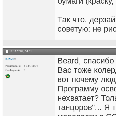
бумаги (краску
Так что, дерза
советую: не рис
12.11.2004,
14:31
Beard, спасибо
Юльч
Регистрация
11.11.2004
Вас тоже коле
Сообщений
7
вот почему люд
Программу осво
нехватает? Тол
танцоров"... Я