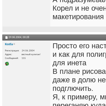
Корел и не очен
макетирования 
29.06.2004,
00:28
Просто его нас
Kostia
Регистрация
24.06.2004
и как для полиг
Адрес
вестный хулиган!
Сообщений
155
для инета
В плане рисова
даже в долю не
подглючить.
Я, к примеру, м
переганяю куд