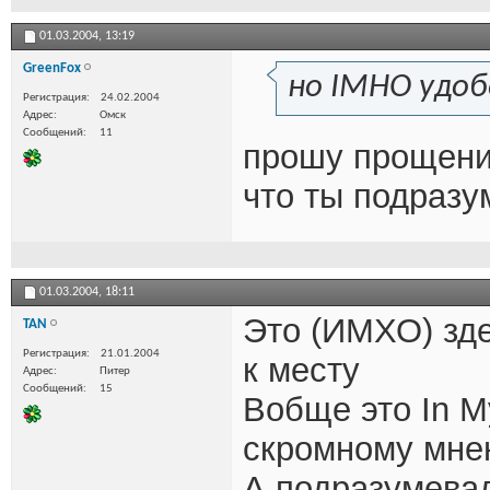
01.03.2004,
13:19
GreenFox
но IMHO удоб
Регистрация
24.02.2004
Адрес
Омск
Сообщений
11
прошу прощения
что ты подраз
01.03.2004,
18:11
Это (ИМХО) зде
TAN
Регистрация
21.01.2004
к месту
Адрес
Питер
Сообщений
15
Вобще это In M
скромному мне
А подразумевал