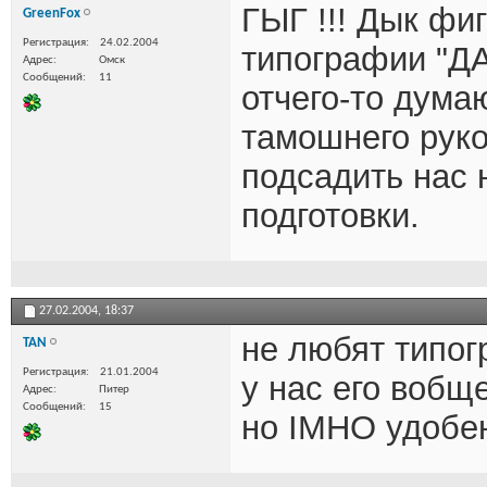
ГЫГ !!! Дык фиг
GreenFox
Регистрация
24.02.2004
типографии "ДА
Адрес
Омск
Сообщений
11
отчего-то дума
тамошнего руко
подсадить нас 
подготовки.
27.02.2004,
18:37
не любят типог
TAN
Регистрация
21.01.2004
у нас его вобщ
Адрес
Питер
Сообщений
15
но IMHO удобен