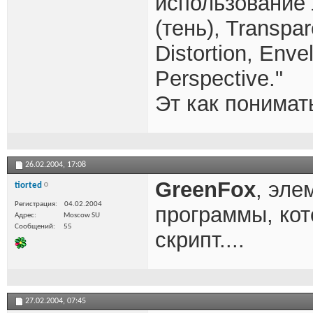
использование
(тень), Transpa
Distortion, Enve
Perspective."
Эт как понимат
26.02.2004,
17:08
GreenFox
, эле
tiorted
Регистрация
04.02.2004
программы, кот
Адрес
Moscow SU
Сообщений
55
скрипт....
27.02.2004,
07:45