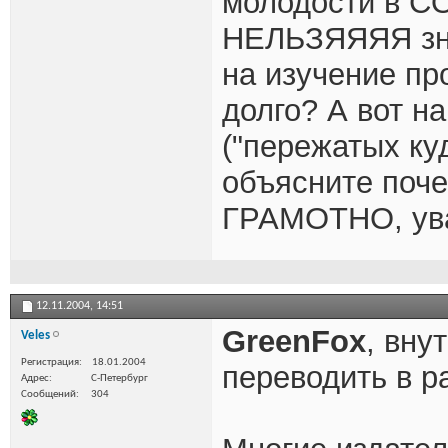
молодости в CO
НЕЛЬЗЯЯЯЯ зн
на изучение пр
долго? А вот н
("пережатых куд
объясните поч
ГРАМОТНО, ува
12.11.2004,
14:51
GreenFox
, вн
Veles
Регистрация
18.01.2004
переводить в р
Адрес
С-Петербург
Сообщений
304