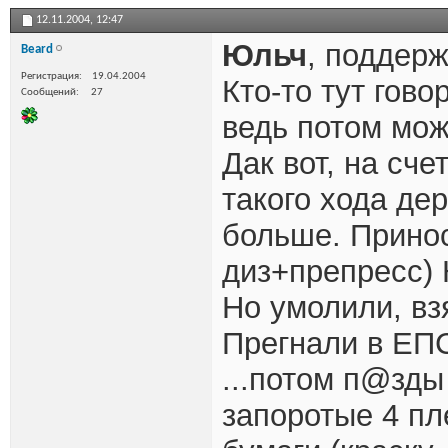
12.11.2004,
12:47
Юльч
, поддерж
Beard
Регистрация
19.04.2004
Кто-то тут гово
Сообщений
27
ведь потом мож
Дак вот, на сче
такого хода де
больше. Принос
диз+препресс) 
Но умолили, вз
Прегнали в ЕПС
...потом п@зды
запоротые 4 пл