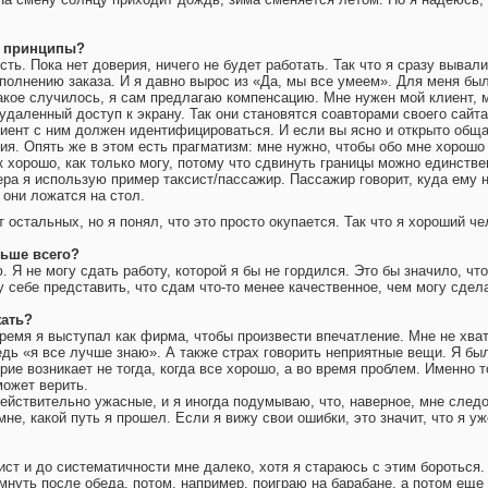
е принципы?
сть. Пока нет доверия, ничего не будет работать. Так что я сразу выва
ыполнению заказа. И я давно вырос из «Да, мы все умеем». Для меня бы
такое случилось, я сам предлагаю компенсацию. Мне нужен мой клиент,
удаленный доступ к экрану. Так они становятся соавторами своего сайта.
иент с ним должен идентифицироваться. И если вы ясно и открыто обща
я. Опять же в этом есть прагматизм: мне нужно, чтобы обо мне хорошо
к хорошо, как только могу, потому что сдвинуть границы можно единств
ра я использую пример таксист/пассажир. Пассажир говорит, куда ему 
 они ложатся на стол.
т остальных, но я понял, что это просто окупается. Так что я хороший ч
льше всего?
. Я не могу сдать работу, которой я бы не гордился. Это бы значило, чт
у себе представить, что сдам что-то менее качественное, чем могу сдел
жать?
время я выступал как фирма, чтобы произвести впечатление. Мне не хва
едь «я все лучше знаю». А также страх говорить неприятные вещи. Я был 
ие возникает не тогда, когда все хорошо, а во время проблем. Именно т
может верить.
ействительно ужасные, и я иногда подумываю, что, наверное, мне след
е, какой путь я прошел. Если я вижу свои ошибки, это значит, что я у
ист и до систематичности мне далеко, хотя я стараюсь с этим бороться. 
ремнуть после обеда, потом, например, поиграю на барабане, а потом ещ