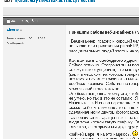
Тема:
Принципы работы веб-дизайнера Лукаша
30.11.2015,
18:24
AlexFas
Принципы работы веб-дизайнера Л
Регистрация
30.11.2015
«Вебдизайнер, график и хороший чел
Сообщений
1
пользователи приложения primaERP
рассудительных людей этого и не жд
Как вам жизнь свободного художн
Сейчас отлично. Стопроцентным вол
со смутным ощущением, что мне нужн
(как и в чешском, на котором говор
поэтому я начал «стряхивать пыль» 
«собирал крошки». Собственно гово
моих знаний недостаточно.
Это была пощечина моему эго, чтобы
не умею, но так я это не оставлю.
Напишите…» И снова переделал стран
сказал себе, что именно этого я не
сделанная моим другом фотографо
Так появился вытаращенный глаз с 
люди тоже хотели такую графику. Э
клиентов, с которыми мы друг другу
крайней мере, я на это надеюсь.
Тем не менее, я не строю иллюзий. 