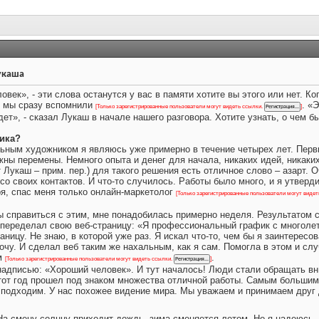
укаша
овек», - эти слова останутся у вас в памяти хотите вы этого или нет. 
, мы сразу вспомнили
. «
[Только зарегистрированные пользователи могут видеть ссылки.
]
ет», - сказал Лукаш в начале нашего разговора. Хотите узнать, о чем б
ика?
ьным художником я являюсь уже примерно в течение четырех лет. Перв
ы перемены. Немного опыта и денег для начала, никаких идей, никаких
ит Лукаш – прим. пер.) для такого решения есть отличное слово – азарт
со своих контактов. И что-то случилось. Работы было много, и я утверд
ря, спас меня только онлайн-маркетолог
[Только зарегистрированные пользователи могут виде
 справиться с этим, мне понадобилась примерно неделя. Результатом ста
 Я переделал свою веб-страницу: «Я профессиональный график с многол
ицу. Не знаю, в которой уже раз. Я искал что-то, чем бы я заинтересов
 хочу. И сделал веб таким же нахальным, как я сам. Помогла в этом и 
м
.
[Только зарегистрированные пользователи могут видеть ссылки.
]
надписью: «Хороший человек». И тут началось! Люди стали обращать вн
тот год прошел под знаком множества отличной работы. Самым большим у
 подходим. У нас похожее видение мира. Мы уважаем и принимаем друг д
На смену солнцу приходит дождь, зима сменяется летом. Но я надеюсь, ч