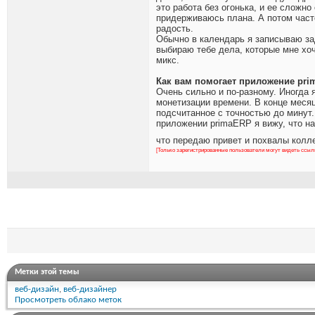
это работа без огонька, и ее сложн
придерживаюсь плана. А потом часто
радость.
Обычно в календарь я записываю зад
выбираю тебе дела, которые мне хоч
микс.
Как вам помогает приложение pr
Очень сильно и по-разному. Иногда
монетизации времени. В конце месяц
подсчитанное с точностью до минут.
приложении primaERP я вижу, что н
что передаю привет и похвалы колл
[Только зарегистрированные пользователи могут видеть ссыл
Метки этой темы
веб-дизайн
,
веб-дизайнер
Просмотреть облако меток