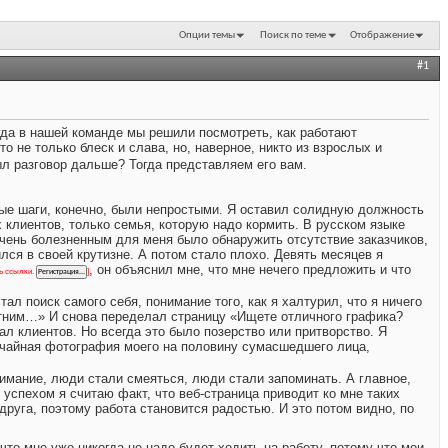
Опции темы
Поиск по теме
Отображение
#1
Когда в нашей команде мы решили посмотреть, как работают
Это не только блеск и слава, но, наверное, никто из взрослых и
ыл разговор дальше? Тогда представляем его вам.
ые шаги, конечно, были непростыми. Я оставил солидную должность
 клиентов, только семья, которую надо кормить. В русском языке
. Очень болезненным для меня было обнаружить отсутствие заказчиков,
ился в своей крутизне. А потом стало плохо. Девять месяцев я
, он объяснил мне, что мне нечего предложить и что
ть ссылки.
]
л поиск самого себя, понимание того, как я халтурил, что я ничего
етним…» И снова переделал страницу «Ищете отличного графика?
ал клиентов. Но всегда это было позерство или притворство. Я
случайная фотография моего на половину сумасшедшего лица,
имание, люди стали смеяться, люди стали запоминать. А главное,
спехом я считаю факт, что веб-страница приводит ко мне таких
руга, поэтому работа становится радостью. И это потом видно, по
то мне уже никогда не надо будет ходить на работу, потому что мои