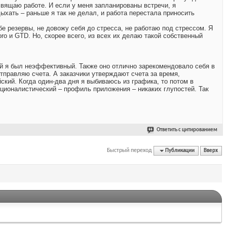
освящаю работе. И если у меня запланированы встречи, я
ыхать – раньше я так не делал, и работа перестала приносить
е резервы, не довожу себя до стресса, не работаю под стрессом. Я
o и GTD. Но, скорее всего, из всех их делаю такой собственный
ой я был неэффективный. Также оно отлично зарекомендовало себя в
тправляю счета. А заказчики утверждают счета за время,
ский. Когда один-два дня я выбиваюсь из графика, то потом в
ционалистический – профиль приложения – никаких глупостей. Так
Ответить с цитированием
Быстрый переход
Публикации
Вверх