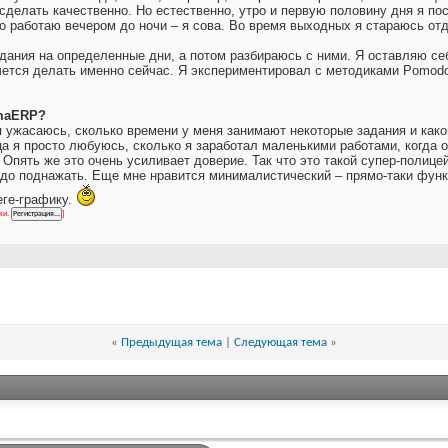
о сделать качественно. Но естественно, утро и первую половину дня я п
 работаю вечером до ночи – я сова. Во время выходных я стараюсь отд
ания на определенные дни, а потом разбираюсь с ними. Я оставляю себ
ется делать именно сейчас. Я экспериментировал с методиками Pomodor
imaERP?
 я ужасаюсь, сколько времени у меня занимают некоторые задания и как
а я просто любуюсь, сколько я заработал маленькими работами, когда о
 Опять же это очень усиливает доверие. Так что это такой супер-полицей
адо поднажать. Еще мне нравится минималистический – прямо-таки функ
еге-графику.
ки.
]
«
Предыдущая тема
|
Следующая тема
»