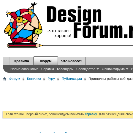
Правила
Форум
Что нового?
Новые сообщения
Справка
Календарь
Сообщество
Опции форума
Н
Форум
Копилка
Гуру
Публикации
Принципы работы веб-диз
Если это ваш первый визит, рекомендуем почитать
справку
. Для размещения сво