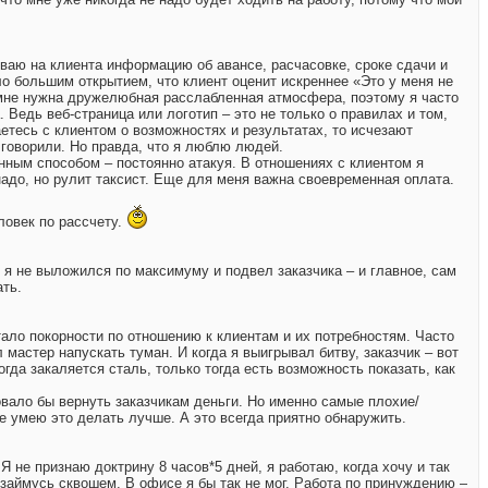
ливаю на клиента информацию об авансе, расчасовке, сроке сдачи и
ло большим открытием, что клиент оценит искреннее «Это у меня не
 мне нужна дружелюбная расслабленная атмосфера, поэтому я часто
 Ведь веб-страница или логотип – это не только о правилах и том,
етесь с клиентом о возможностях и результатах, то исчезают
 говорили. Но правда, что я люблю людей.
енным способом – постоянно атакуя. В отношениях с клиентом я
надо, но рулит таксист. Еще для меня важна своевременная оплата.
еловек по рассчету.
о я не выложился по максимуму и подвел заказчика – и главное, сам
ать.
тало покорности по отношению к клиентам и их потребностям. Часто
мастер напускать туман. И когда я выигрывал битву, заказчик – вот
огда закаляется сталь, только тогда есть возможность показать, как
овало бы вернуть заказчикам деньги. Но именно самые плохие/
же умею это делать лучше. А это всегда приятно обнаружить.
Я не признаю доктрину 8 часов*5 дней, я работаю, когда хочу и так
е займусь сквошем. В офисе я бы так не мог. Работа по принуждению –