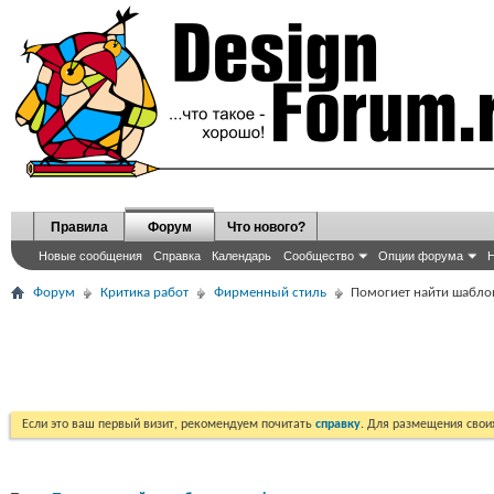
Правила
Форум
Что нового?
Новые сообщения
Справка
Календарь
Сообщество
Опции форума
Н
Форум
Критика работ
Фирменный стиль
Помогиет найти шабло
Если это ваш первый визит, рекомендуем почитать
справку
. Для размещения сво