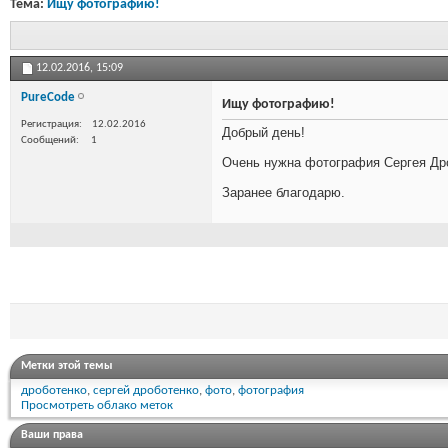
Тема:
Ищу фотографию!
12.02.2016,
15:09
PureCode
Ищу фотографию!
Регистрация
12.02.2016
Добрый день!
Сообщений
1
Очень нужна фотография Сергея Дроб
Заранее благодарю.
Метки этой темы
дроботенко
,
сергей дроботенко
,
фото
,
фотография
Просмотреть облако меток
Ваши права