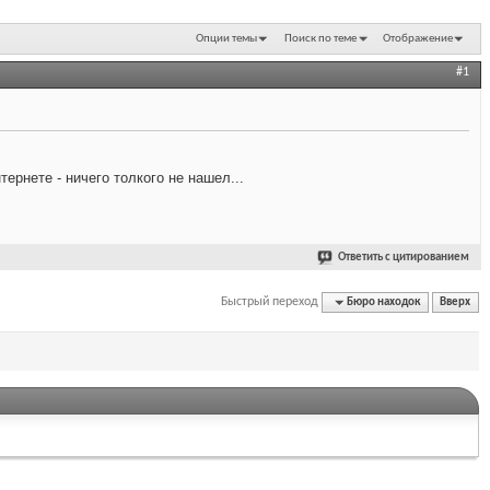
Опции темы
Поиск по теме
Отображение
#1
ернете - ничего толкого не нашел...
Ответить с цитированием
Быстрый переход
Бюро находок
Вверх