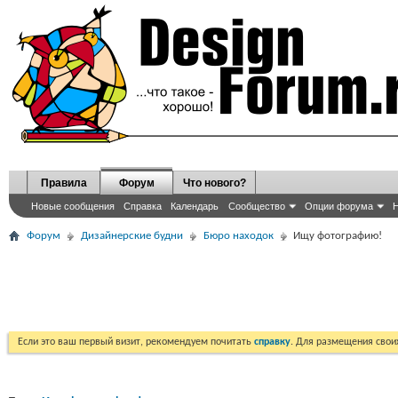
Правила
Форум
Что нового?
Новые сообщения
Справка
Календарь
Сообщество
Опции форума
Н
Форум
Дизайнерские будни
Бюро находок
Ищу фотографию!
Если это ваш первый визит, рекомендуем почитать
справку
. Для размещения сво