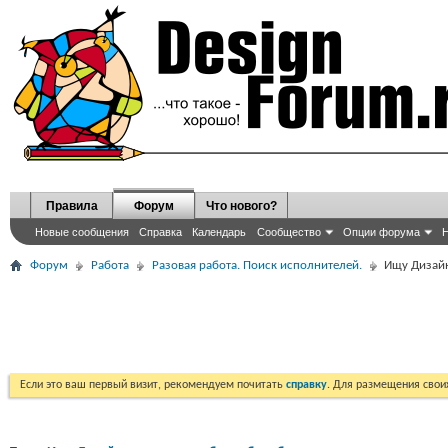
Правила
Форум
Что нового?
Новые сообщения
Справка
Календарь
Сообщество
Опции форума
Н
Форум
Работа
Разовая работа. Поиск исполнителей.
Ищу Дизайн
Если это ваш первый визит, рекомендуем почитать
справку
. Для размещения сво