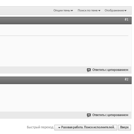
Опции темы
Поиск по теме
Отображение
#1
Ответить с цитированием
#2
Ответить с цитированием
Быстрый переход
Разовая работа. Поиск исполнителей.
Вверх