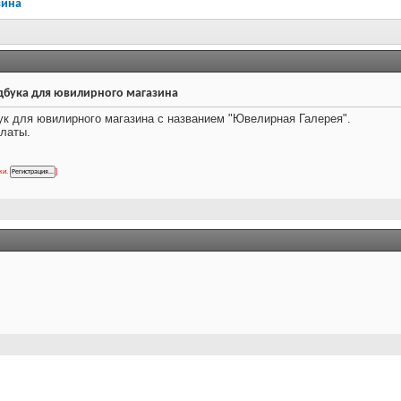
зина
дбука для ювилирного магазина
ук для ювилирного магазина с названием "Ювелирная Галерея".
латы.
ки.
]