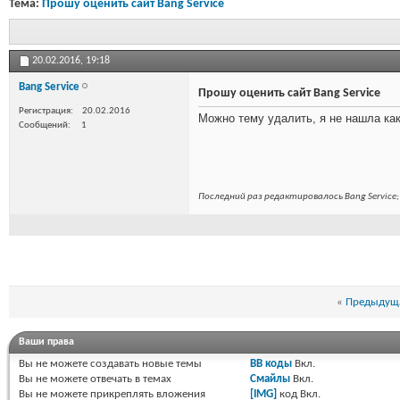
Тема:
Прошу оценить сайт Bang Service
20.02.2016,
19:18
Bang Service
Прошу оценить сайт Bang Service
Регистрация
20.02.2016
Можно тему удалить, я не нашла как
Сообщений
1
Последний раз редактировалось Bang Service;
«
Предыдуща
Ваши права
Вы
не можете
создавать новые темы
BB коды
Вкл.
Вы
не можете
отвечать в темах
Смайлы
Вкл.
Вы
не можете
прикреплять вложения
[IMG]
код
Вкл.