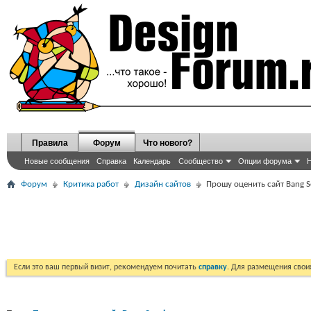
Правила
Форум
Что нового?
Новые сообщения
Справка
Календарь
Сообщество
Опции форума
Н
Форум
Критика работ
Дизайн сайтов
Прошу оценить сайт Bang S
Если это ваш первый визит, рекомендуем почитать
справку
. Для размещения сво