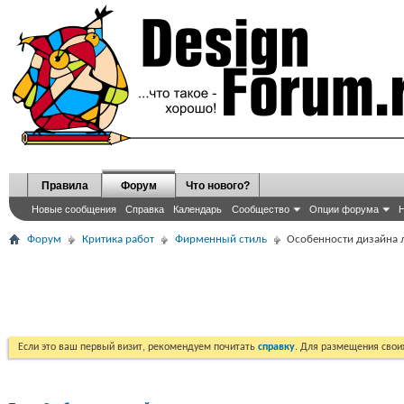
Правила
Форум
Что нового?
Новые сообщения
Справка
Календарь
Сообщество
Опции форума
Н
Форум
Критика работ
Фирменный стиль
Особенности дизайна 
Если это ваш первый визит, рекомендуем почитать
справку
. Для размещения сво