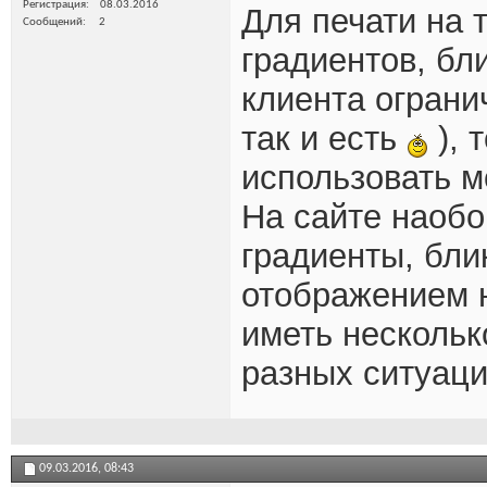
Регистрация
08.03.2016
Для печати на 
Сообщений
2
градиентов, бл
клиента ограни
так и есть
), 
использовать м
На сайте наобо
градиенты, блик
отображением н
иметь нескольк
разных ситуаци
09.03.2016,
08:43