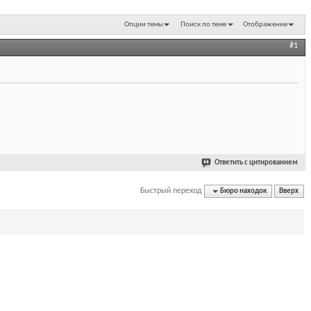
Опции темы
Поиск по теме
Отображение
#1
Ответить с цитированием
Быстрый переход
Бюро находок
Вверх