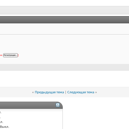
ки.
]
«
Предыдущая тема
|
Следующая тема
»
.
.
л.
Выкл.