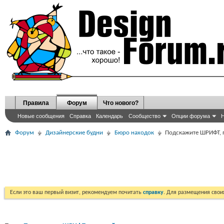
Правила
Форум
Что нового?
Новые сообщения
Справка
Календарь
Сообщество
Опции форума
Н
Форум
Дизайнерские будни
Бюро находок
Подскажите ШРИФТ, 
Если это ваш первый визит, рекомендуем почитать
справку
. Для размещения сво