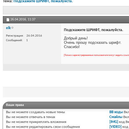
Тема:
Подскажите ШРИФТ, пожалуйста.
26.04.2016,
11:37
elk
Подскажите ШРИФТ, пожалуйста.
Регистрация
26.04.2016
Добрый день!
Сообщений
1
Очень прошу подсказать шрифт.
Спасибо!
[Только зарегистрированные пользователи могут видеть ссыл
Ваши права
Вы
не можете
создавать новые темы
BB коды
Вкл
Вы
не можете
отвечать в темах
Смайлы
Вкл
Вы
не можете
прикреплять вложения
[IMG]
код
Вк
Вы
не можете
редактировать свои сообщения
[VIDEO]
код