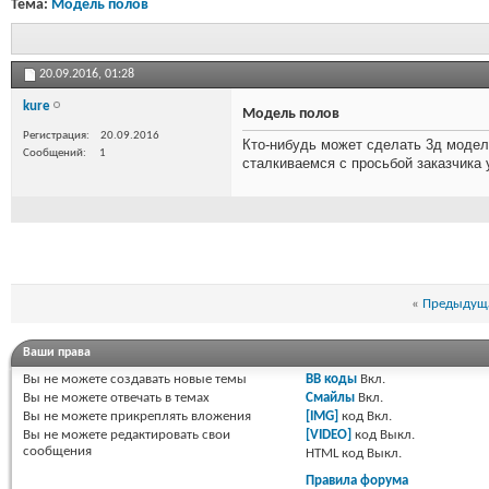
Тема:
Модель полов
20.09.2016,
01:28
kure
Модель полов
Регистрация
20.09.2016
Кто-нибудь может сделать 3д моде
Сообщений
1
сталкиваемся с просьбой заказчика 
«
Предыдуща
Ваши права
Вы
не можете
создавать новые темы
BB коды
Вкл.
Вы
не можете
отвечать в темах
Смайлы
Вкл.
Вы
не можете
прикреплять вложения
[IMG]
код
Вкл.
Вы
не можете
редактировать свои
[VIDEO]
код
Выкл.
сообщения
HTML код
Выкл.
Правила форума