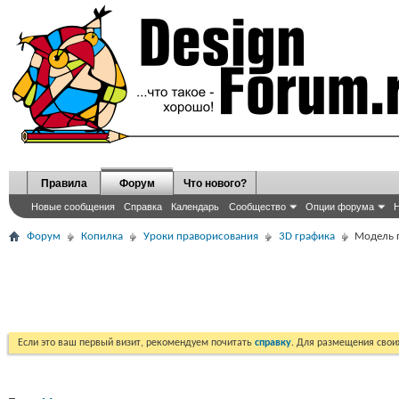
Правила
Форум
Что нового?
Новые сообщения
Справка
Календарь
Сообщество
Опции форума
Н
Форум
Копилка
Уроки праворисования
3D графика
Модель 
Если это ваш первый визит, рекомендуем почитать
справку
. Для размещения сво