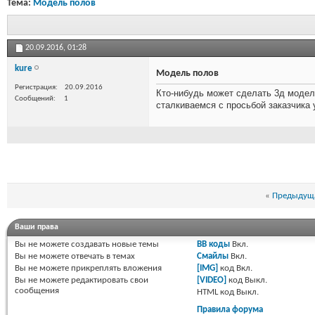
Тема:
Модель полов
20.09.2016,
01:28
kure
Модель полов
Регистрация
20.09.2016
Кто-нибудь может сделать 3д моде
Сообщений
1
сталкиваемся с просьбой заказчика 
«
Предыдуща
Ваши права
Вы
не можете
создавать новые темы
BB коды
Вкл.
Вы
не можете
отвечать в темах
Смайлы
Вкл.
Вы
не можете
прикреплять вложения
[IMG]
код
Вкл.
Вы
не можете
редактировать свои
[VIDEO]
код
Выкл.
сообщения
HTML код
Выкл.
Правила форума