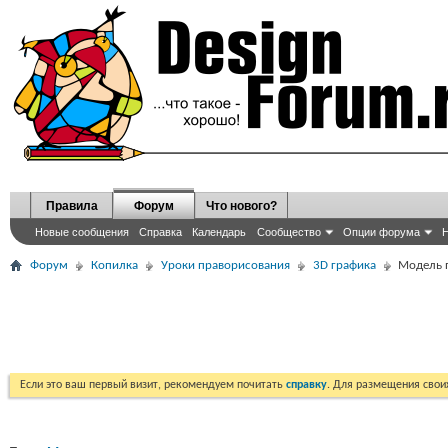
Правила
Форум
Что нового?
Новые сообщения
Справка
Календарь
Сообщество
Опции форума
Н
Форум
Копилка
Уроки праворисования
3D графика
Модель 
Если это ваш первый визит, рекомендуем почитать
справку
. Для размещения сво