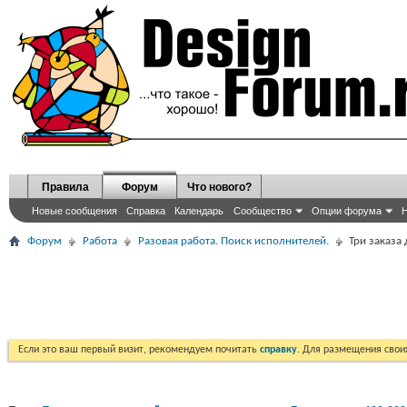
Правила
Форум
Что нового?
Новые сообщения
Справка
Календарь
Сообщество
Опции форума
Н
Форум
Работа
Разовая работа. Поиск исполнителей.
Три заказа
Если это ваш первый визит, рекомендуем почитать
справку
. Для размещения сво