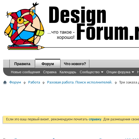
Правила
Форум
Что нового?
Новые сообщения
Справка
Календарь
Сообщество
Опции форума
Н
Форум
Работа
Разовая работа. Поиск исполнителей.
Три заказа
Если это ваш первый визит, рекомендуем почитать
справку
. Для размещения сво