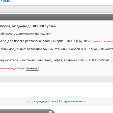
 рублей
екторов, Бюджеты до 100.000 рублей
изайнеров с денежными наградами
ьера для нового ресторана, главный приз - 100.000 рублей:
[Только зарегистриров
цепций модульных автозаправочных станций "Собери АЗС легко, как констр
ака-указателя и окружающего ландшафта, главный приз - 30.000 рублей:
[Т
ватели могут видеть ссылки.
]
«
Предыдущая тема
|
Следующая тема
»