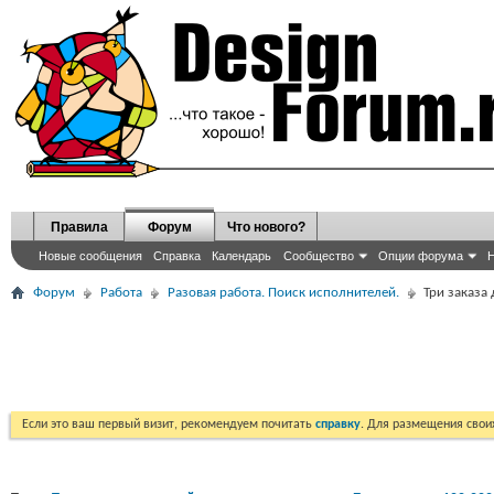
Правила
Форум
Что нового?
Новые сообщения
Справка
Календарь
Сообщество
Опции форума
Н
Форум
Работа
Разовая работа. Поиск исполнителей.
Три заказа
Если это ваш первый визит, рекомендуем почитать
справку
. Для размещения сво