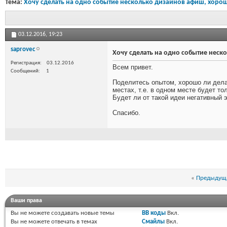
Тема:
Хочу сделать на одно событие несколько дизайнов афиш, хорош
03.12.2016,
19:23
saprovec
Хочу сделать на одно событие неск
Регистрация
03.12.2016
Всем привет.
Сообщений
1
Поделитесь опытом, хорошо ли дела
местах, т.е. в одном месте будет т
Будет ли от такой идеи негативный 
Спасибо.
«
Предыдуща
Ваши права
Вы
не можете
создавать новые темы
BB коды
Вкл.
Вы
не можете
отвечать в темах
Смайлы
Вкл.