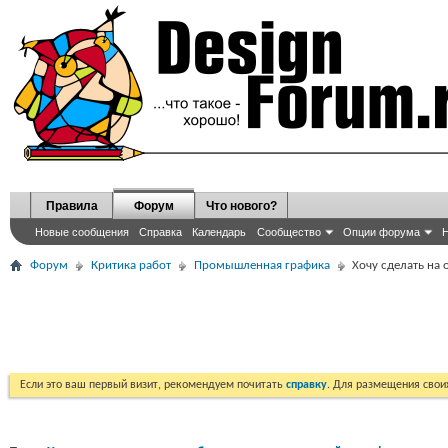
Правила
Форум
Что нового?
Новые сообщения
Справка
Календарь
Сообщество
Опции форума
Н
Форум
Критика работ
Промышленная графика
Хочу сделать на
Если это ваш первый визит, рекомендуем почитать
справку
. Для размещения сво