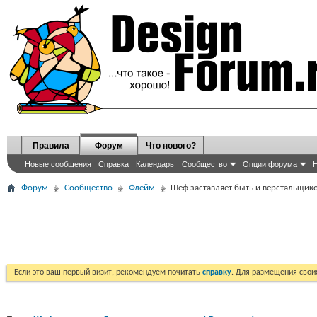
Правила
Форум
Что нового?
Новые сообщения
Справка
Календарь
Сообщество
Опции форума
Н
Форум
Сообщество
Флейм
Шеф заставляет быть и верстальщико
Если это ваш первый визит, рекомендуем почитать
справку
. Для размещения сво