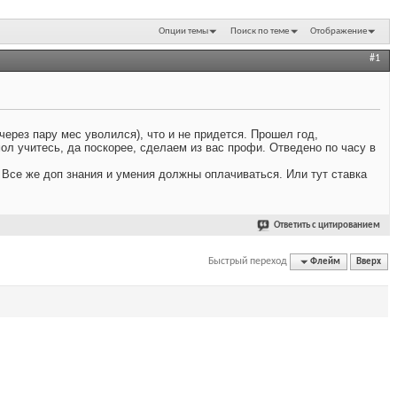
Опции темы
Поиск по теме
Отображение
#1
ерез пару мес уволился), что и не придется. Прошел год,
ол учитесь, да поскорее, сделаем из вас профи. Отведено по часу в
 Все же доп знания и умения должны оплачиваться. Или тут ставка
Ответить с цитированием
Быстрый переход
Флейм
Вверх