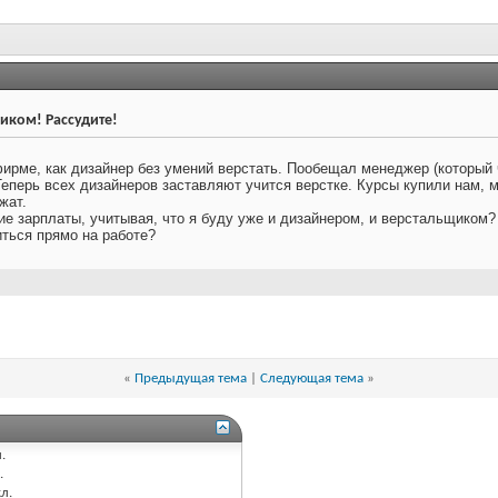
иком! Рассудите!
ирме, как дизайнер без умений верстать. Пообещал менеджер (который ч
еперь всех дизайнеров заставляют учится верстке. Курсы купили нам, м
жат.
ие зарплаты, учитывая, что я буду уже и дизайнером, и верстальщиком?
иться прямо на работе?
«
Предыдущая тема
|
Следующая тема
»
.
.
л.