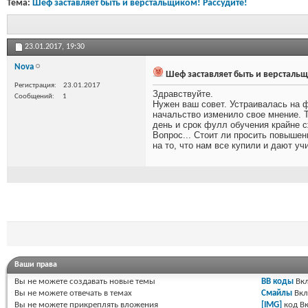
Тема:
Шеф заставляет быть и верстальщиком! Рассудите!
23.01.2017,
19:30
Nova
Шеф заставляет быть и верстальщ
Регистрация
23.01.2017
Здравствуйте.
Сообщений
1
Нужен ваш совет. Устраивалась на ф
начальство изменило свое мнение. Т
день и срок фулл обучения крайне с
Вопрос... Стоит ли просить повышен
на то, что нам все купили и дают уч
Ваши права
Вы
не можете
создавать новые темы
BB коды
Вкл
Вы
не можете
отвечать в темах
Смайлы
Вкл
Вы
не можете
прикреплять вложения
[IMG]
код
Вк