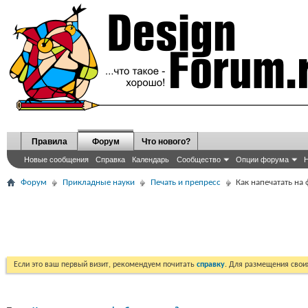
Правила
Форум
Что нового?
Новые сообщения
Справка
Календарь
Сообщество
Опции форума
Н
Форум
Прикладные науки
Печать и препресс
Как напечатать на 
Если это ваш первый визит, рекомендуем почитать
справку
. Для размещения сво