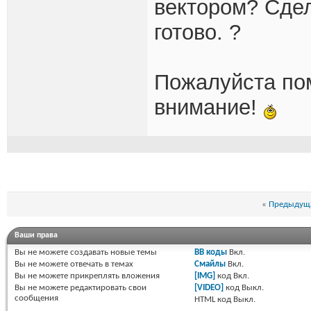
вектором? Сдел
готово. ?
Пожалуйста по
внимание!
«
Предыдуща
Ваши права
Вы
не можете
создавать новые темы
BB коды
Вкл.
Вы
не можете
отвечать в темах
Смайлы
Вкл.
Вы
не можете
прикреплять вложения
[IMG]
код
Вкл.
Вы
не можете
редактировать свои
[VIDEO]
код
Выкл.
сообщения
HTML код
Выкл.