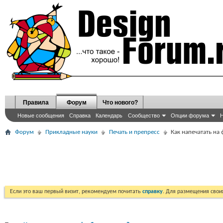
Правила
Форум
Что нового?
Новые сообщения
Справка
Календарь
Сообщество
Опции форума
Н
Форум
Прикладные науки
Печать и препресс
Как напечатать на 
Если это ваш первый визит, рекомендуем почитать
справку
. Для размещения сво