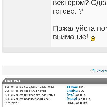
вектором? Сдел
готово. ?
Пожалуйста по
внимание!
«
Предыдуща
Ваши права
Вы
не можете
создавать новые темы
BB коды
Вкл.
Вы
не можете
отвечать в темах
Смайлы
Вкл.
Вы
не можете
прикреплять вложения
[IMG]
код
Вкл.
Вы
не можете
редактировать свои
[VIDEO]
код
Выкл.
сообщения
HTML код
Выкл.