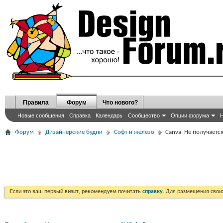
Правила
Форум
Что нового?
Новые сообщения
Справка
Календарь
Сообщество
Опции форума
Н
Форум
Дизайнерские будни
Софт и железо
Canva. Не получаетс
Если это ваш первый визит, рекомендуем почитать
справку
. Для размещения сво