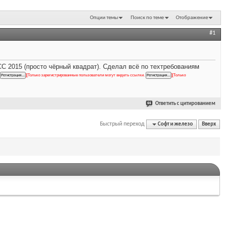
Опции темы
Поиск по теме
Отображение
#1
CC 2015 (просто чёрный квадрат). Сделал всё по техтребованиям
]
[Только зарегистрированные пользователи могут видеть ссылки.
]
[Только
Ответить с цитированием
Быстрый переход
Софт и железо
Вверх