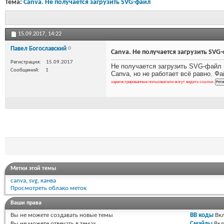
Тема:
Canva. Не получается загрузить SVG-файл
15.09.2017,
14:22
Павел Богославский
Canva. Не получается загрузить SVG
Регистрация
15.09.2017
Не получается загрузить SVG-файл в
Сообщений
1
Canva, но не работает всё равно. Ф
зарегистрированные пользователи могут видеть ссылки.
Метки этой темы
canva
,
svg
,
канва
Просмотреть облако меток
Ваши права
Вы
не можете
создавать новые темы
BB коды
Вкл
Вы
не можете
отвечать в темах
Смайлы
Вкл