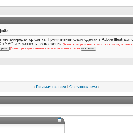
-файл
 онлайн-редактор Canva. Примитивный файл сделан в Adobe Illustrator 
айл SVG и скриншоты во вложении.
[Только зарегистрированные пользователи могут видеть ссылки.
]
[Только зарегистрированные пользователи могут видеть ссылки.
]
«
Предыдущая тема
|
Следующая тема
»
.
.